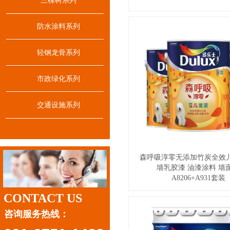
三棵树系列
防水涂料系列
轻钢龙骨系列
市政绿化系列
交通设施系列
森呼吸淳零无添加竹炭全效儿
墙乳胶漆 油漆涂料 墙
A8206+A931套装
CONTACT US
咨询服务热线：