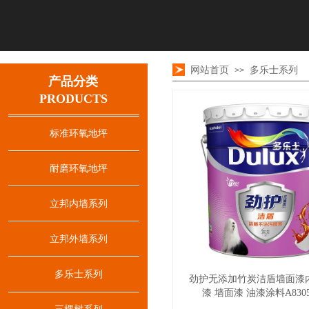
网站首页
多乐士系列
>>
产品分类
PRODUCTS
标准环氧地坪
耐磨环氧地坪
立邦内墙系列
立邦外墙系列
多乐士系列
劲护无添加竹炭洁盾墙面漆
漆 墙面漆 油漆涂料A830